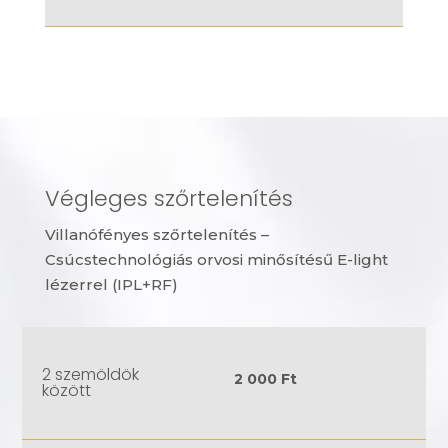
Végleges szőrtelenítés
Villanófényes szőrtelenítés –
Csúcstechnológiás orvosi minősítésű E-light
lézerrel (IPL+RF)
2 szemöldök
2 000 Ft
között