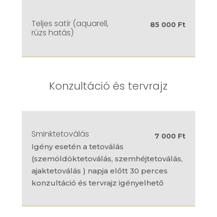
Teljes satír (aquarell,
85 000 Ft
rúzs hatás)
Konzultáció és tervrajz
Sminktetoválás
7 000 Ft
Igény esetén a tetoválás
(szemöldöktetoválás, szemhéjtetoválás,
ajaktetoválás ) napja előtt 30 perces
konzultáció és tervrajz igényelhető