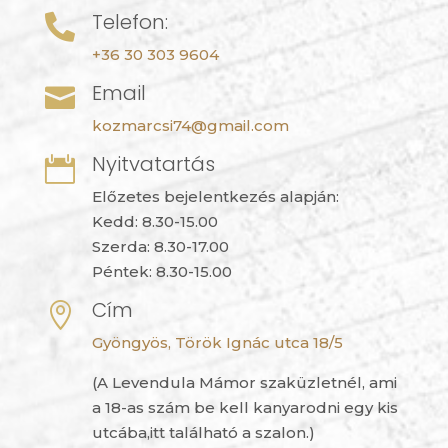
Telefon:

+36 30 303 9604
Email

kozmarcsi74@gmail.com
Nyitvatartás

Előzetes bejelentkezés alapján:
Kedd: 8.30-15.00
Szerda: 8.30-17.00
Péntek: 8.30-15.00
Cím

Gyöngyös, Török Ignác utca 18/5
(A Levendula Mámor szaküzletnél, ami
a 18-as szám be kell kanyarodni egy kis
utcába,itt található a szalon.)