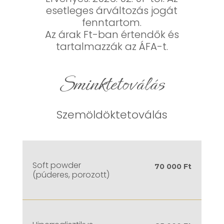
esetleges árváltozás jogát
fenntartom.
Az árak Ft-ban értendők és
tartalmazzák az ÁFA-t.
Sminktetoválás
Szemöldöktetoválás
Soft powder
70 000 Ft
(púderes, porozott)