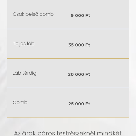
Csak belső comb
9 000 Ft
Teljes láb
35 000 Ft
Láb térdig
20 000 Ft
Comb
25 000 Ft
Az árak páros testrészeknél mindkét