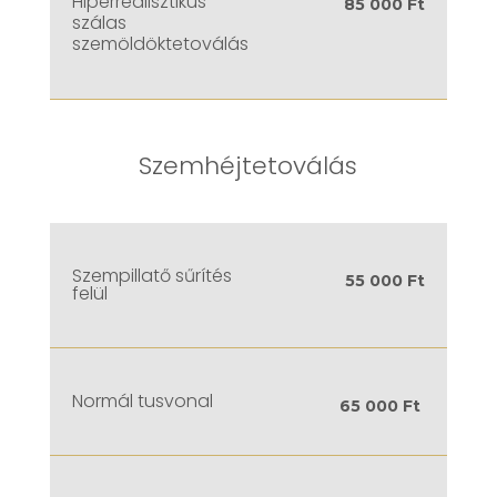
Hiperrealisztikus
85 000 Ft
szálas
szemöldöktetoválás
Szemhéjtetoválás
Szempillatő sűrítés
55 000 Ft
felül
Normál tusvonal
65 000 Ft