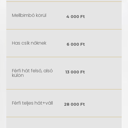
Mellbimbó körül
4 000 Ft
Has csík nőknek
6 000 Ft
Férfi hát felső, alsó
13 000 Ft
külön
Férfi teljes hát+váll
28 000 Ft