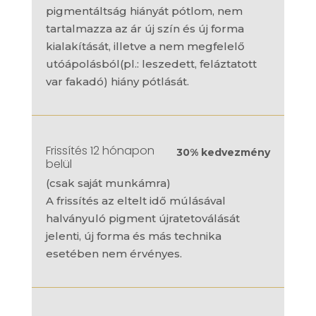
pigmentáltság hiányát pótlom, nem
tartalmazza az ár új szín és új forma
kialakítását, illetve a nem megfelelő
utóápolásból(pl.: leszedett, feláztatott
var fakadó) hiány pótlását.
Frissítés 12 hónapon
30% kedvezmény
belül
(csak saját munkámra)
A frissítés az eltelt idő múlásával
halványuló pigment újratetoválását
jelenti, új forma és más technika
esetében nem érvényes.