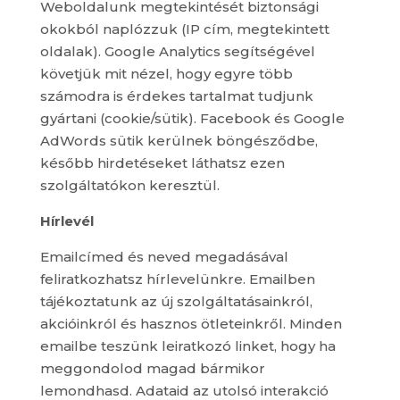
Weboldalunk megtekintését biztonsági
okokból naplózzuk (IP cím, megtekintett
oldalak). Google Analytics segítségével
követjük mit nézel, hogy egyre több
számodra is érdekes tartalmat tudjunk
gyártani (cookie/sütik). Facebook és Google
AdWords sütik kerülnek böngésződbe,
később hirdetéseket láthatsz ezen
szolgáltatókon keresztül.
Hírlevél
Emailcímed és neved megadásával
feliratkozhatsz hírlevelünkre. Emailben
tájékoztatunk az új szolgáltatásainkról,
akcióinkról és hasznos ötleteinkről. Minden
emailbe teszünk leiratkozó linket, hogy ha
meggondolod magad bármikor
lemondhasd. Adataid az utolsó interakció