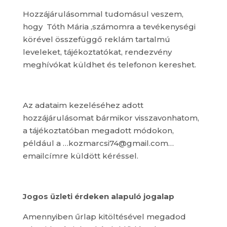
Hozzájárulásommal tudomásul veszem,
hogy Tóth Mária ,számomra a tevékenységi
körével összefüggő reklám tartalmú
leveleket, tájékoztatókat, rendezvény
meghívókat küldhet és telefonon kereshet.
Az adataim kezeléséhez adott
hozzájárulásomat bármikor visszavonhatom,
a tájékoztatóban megadott módokon,
például a …kozmarcsi74@gmail.com…
emailcímre küldött kéréssel.
Jogos üzleti érdeken alapuló jogalap
Amennyiben űrlap kitöltésével megadod