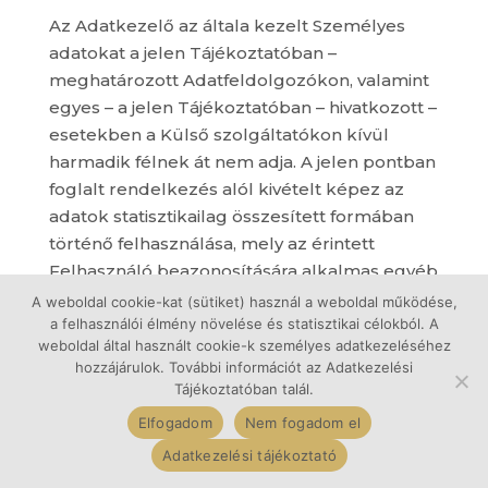
Az Adatkezelő az általa kezelt Személyes
adatokat a jelen Tájékoztatóban –
meghatározott Adatfeldolgozókon, valamint
egyes – a jelen Tájékoztatóban – hivatkozott –
esetekben a Külső szolgáltatókon kívül
harmadik félnek át nem adja. A jelen pontban
foglalt rendelkezés alól kivételt képez az
adatok statisztikailag összesített formában
történő felhasználása, mely az érintett
Felhasználó beazonosítására alkalmas egyéb
adatot semmilyen formában nem
A weboldal cookie-kat (sütiket) használ a weboldal működése,
tartalmazhatja, ez által nem minősül
a felhasználói élmény növelése és statisztikai célokból. A
weboldal által használt cookie-k személyes adatkezeléséhez
Adatkezelésnek, sem adattovábbításnak.
hozzájárulok. További információt az Adatkezelési
Tájékoztatóban talál.
Az Adatkezelő bizonyos esetekben –
hivatalos bírósági, rendőrségi megkeresés,
Elfogadom
Nem fogadom el
jogi eljárás szerzői-, vagyoni- illetve egyéb
Adatkezelési tájékoztató
jogsértés vagy ezek alapos gyanúja miatt az