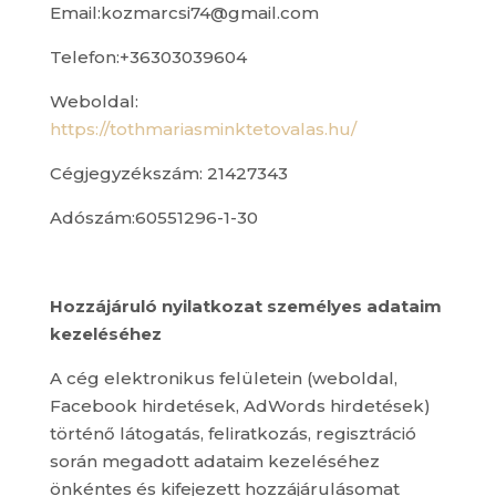
Email:kozmarcsi74@gmail.com
Telefon:+36303039604
Weboldal:
https://tothmariasminktetovalas.hu/
Cégjegyzékszám: 21427343
Adószám:60551296-1-30
Hozzájáruló nyilatkozat személyes adataim
kezeléséhez
A cég elektronikus felületein (weboldal,
Facebook hirdetések, AdWords hirdetések)
történő látogatás, feliratkozás, regisztráció
során megadott adataim kezeléséhez
önkéntes és kifejezett hozzájárulásomat