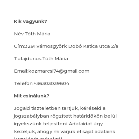
Kik vagyunk?
Név:Tóth Mária
Cím:3291,Vámosgyörk Dobó Katica utca 2/a
Tulajdonos:Tóth Mária
Email:kozmarcsi74@gmail.com
Telefon:+36303039604
Mit csinálunk?
Jogaid tiszteletben tartjuk, kéréseid a
jogszabályban rögzített határidőkön belül
igyekszünk teljesíteni. Adataidat úgy
kezeljük, ahogy mi várjuk el saját adataink